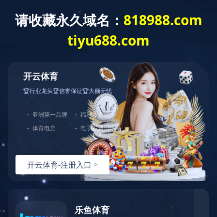
乐鱼官方站网站登录入口
您好！欢迎来到 乐鱼官方站网站登录入口-乐鱼online(中国)
乐鱼官方站网站
关于维康
乐鱼官方站网站
投资者关系
登录入口-乐鱼
登录入口
online(中国)