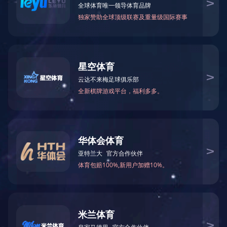
关于维康
乐鱼官方站网站登录入口-乐鱼online(中
药研发、生产、销售于一体的国家高新技术
日在深圳证券交易所创业板上市，股票代码