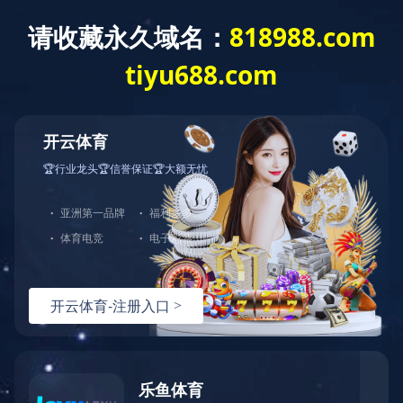
乐鱼官方站网站登录入口
您好！欢迎来到 乐鱼官方站网站登录入口-乐鱼online(中国)
乐鱼官方站网站
关于维康
乐鱼官方站网站
投资者关系
登录入口-乐鱼
登录入口
online(中国)