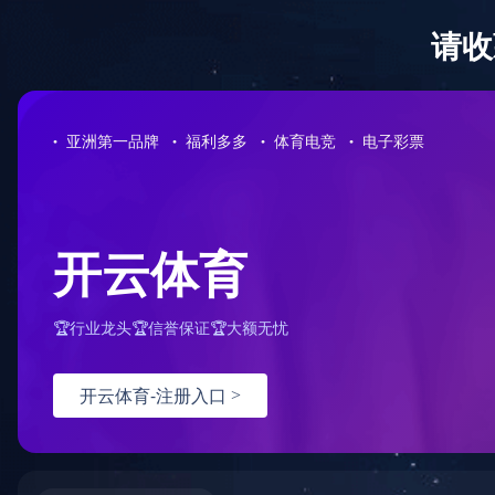
乐鱼官方站网站登录入口
您好！欢迎来到 乐鱼官方站网站登录入口-乐鱼online(中国
乐鱼官方站网站
关于维康
乐鱼官方站网站
登录入口-乐鱼
登录入口
online(中国)