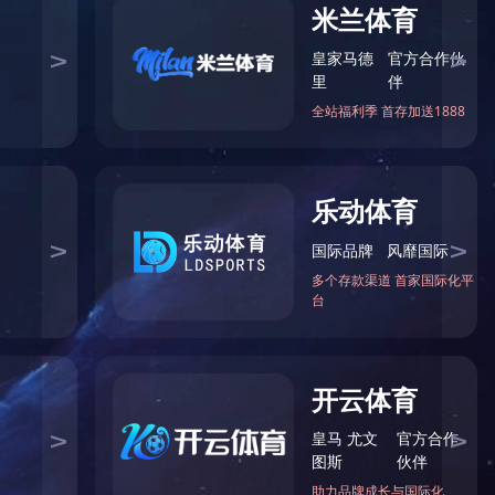
社会责任
格、精益求精、持续创新的质量、技术 和
企业最终服务对象的生命健康和社会和
于时代赋予我们机遇的同时，不断 积极承担起应有
的心态，将履行社 会责任融入到企业发展的长期战