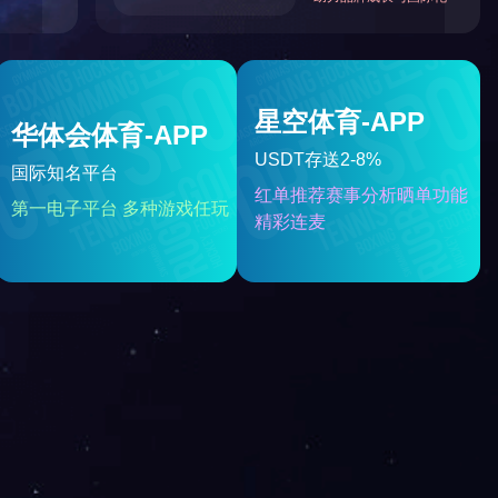
、政 府、员工和股东满意的正直企业。
绿色环保
事业，希望帮助培养更多的人才满足社会的发展。作
会“成长博爱基金”持续投入，用于支持景宁畲族自治
育助学方面更好的践行慈善理念、传播社会正能量
放飞他们的梦想，让成绩优异、品行优良的孩子得到