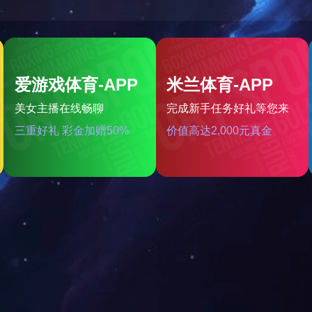
创造出更大的商业发展空间，也为环境和社会的进步贡献力量，做一个让社会
社区服务
抗震救灾
内部员工的培训、进修，帮助他们实现自我价值的提升。也一直积极支持教育
成立“维康爱心育才基金”，首期注入100万慈善款，后期再通过中国红十字会总
秋的公益事业，浙江维康联合景宁县教育局成立爱心育才基金，也将为今后在教
倡导一种关心支持教育、关心下一代成长的新风尚，帮助更多贫困的孩子能够
才。